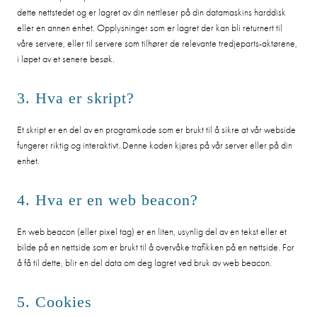
dette nettstedet og er lagret av din nettleser på din datamaskins harddisk
eller en annen enhet. Opplysninger som er lagret der kan bli returnert til
våre servere, eller til servere som tilhører de relevante tredjeparts-aktørene,
i løpet av et senere besøk.
3. Hva er skript?
Et skript er en del av en programkode som er brukt til å sikre at vår webside
fungerer riktig og interaktivt. Denne koden kjøres på vår server eller på din
enhet.
4. Hva er en web beacon?
En web beacon (eller pixel tag) er en liten, usynlig del av en tekst eller et
bilde på en nettside som er brukt til å overvåke trafikken på en nettside. For
å få til dette, blir en del data om deg lagret ved bruk av web beacon.
5. Cookies