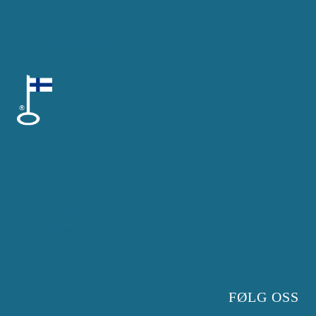
info@horsehaytec.fi
+358 40 538 3143
Personvernerklæring
Cookie-erklæring
Kontakt Oss
FØLG OSS