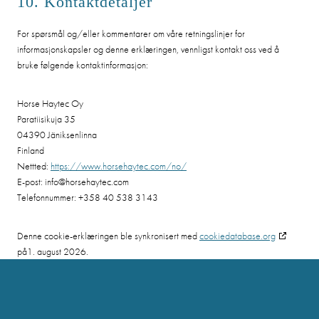
10. Kontaktdetaljer
For spørsmål og/eller kommentarer om våre retningslinjer for
informasjonskapsler og denne erklæringen, vennligst kontakt oss ved å
bruke følgende kontaktinformasjon:
Horse Haytec Oy
Paratiisikuja 35
04390 Jäniksenlinna
Finland
Nettted:
https://www.horsehaytec.com/no/
E-post:
info@
horsehaytec.com
Telefonnummer: +358 40 538 3143
Denne cookie-erklæringen ble synkronisert med
cookiedatabase.org
på1. august 2026.