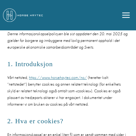
Skip
to
content
Denne informasjonskapselpolicyen ble sist oppdatert den 20. mai 2025 og
gjelder for borgere og innbyggere med lovlig permanent opphold i det
europeiske økonomiske samarbeidsområdet og Sveits.
1. Introduksjon
Vårt nettsted,
https://www.horsehaytec.com/no/
(heretter kalt:
”nettstedet”) benytter cookies og annen relatert teknologi (for enkelhets
skyld er relatert teknologi også omtalt som «cookies»). Cookies er også
plassert av tredjeparts aktører vi har engasjert. I dokumentet under
informerer vi om bruken av cookies på vårt nettsted.
2. Hva er cookies?
En informasjonskapsel er en enkel liten fil som er sendt sammen med sider i