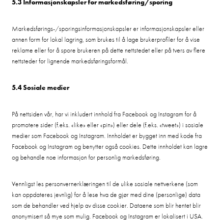
5.3 Informasjonskapsler for markedsføring/sporing
Markedsførings-/sporingsinformasjonskapsler er informasjonskapsler eller
annen form for lokal lagring, som brukes til å lage brukerprofiler for å vise
reklame eller for å spore brukeren på dette nettstedet eller på tvers av flere
nettsteder for lignende markedsføringsformål.
5.4 Sosiale medier
På nettsiden vår, har vi inkludert innhold fra Facebook og Instagram for å
promotere sider (f.eks. «like» eller «pin») eller dele (f.eks. «tweet») i sosiale
medier som Facebook og Instagram. Innholdet er bygget inn med kode fra
Facebook og Instagram og benytter også cookies. Dette innholdet kan lagre
og behandle noe informasjon for personlig markedsføring.
Vennligst les personvernerklæringen til de ulike sosiale nettverkene (som
kan oppdateres jevnlig) for å lese hva de gjør med dine (personlige) data
som de behandler ved hjelp av disse cookier. Dataene som blir hentet blir
anonymisert så mye som mulig. Facebook og Instagram er lokalisert i USA.