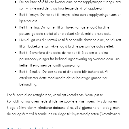
Du har krav på å få vite hvorfor dine personopplysninger trengs, hva
som vil skje med dem, og hvor lenge de vil bli oppbevart.
Rett til innsyn: Du har rett til innsyn i dine personopplysninger som er
kjent for oss.
Rett til retting: Du har rett til å tilføye, korrigere, og å ha dine
personlige data slettet eller blokkert når du måtte ønske det..
Hvis du gir oss ditt samtykke til å behandle dataene dine, har du rett
til å tilbakekalle samtykket og å få dine personlige data slettet.
Rett til å overføre dine data: du har rett til å be om alle dine
personopplysninger fra behandlingsansvarlig og overføre dem i sin
helhet til en annen behandlingsansvarlig.
Rett til å nekte: Du kan nekte at dine data blir behandlet. Vi
etterkommer dette med mindre det er berettige grunner for
behandling.
For å utøve disse rettighetene, vennligst kontakt oss. Vennligst se
kontaktinformasjonen nederst i denne cookie-erklæringen. Hvis du har en
klage på hvordan vi håndterer dataene dine, vil vi gjerne høre fra deg, men
du har også rett til å sende inn en klage til tilsynsmyndigheten (Datatilsynet).