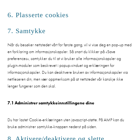
6. Plasserte cookies
7. Samtykke
Når du besøker nettstedet vårt for første gang, vil vi vise deg en pop-up med
en forklaring om informasjonskapsler. Så snart du klikker på «Save
preferences», samtykker du til at vi bruker alle informasjonskapsler og
plugin-moduler som beskrevet i popup-vinduet og erklæringen for
informasjonskapsler. Du kan deaktivere bruken av informasjonskapsler via
nettleseren din, men vær oppmerksom på at nettstedet vår kanskje ikke
lenger fungerer som den skal.
7.1 Administrer samtykkeinnstillingene dine
Du har lastet Cookie-erklæringen uten javascript-støtte. På AMP kan du
bruke administrer samtykke-knappen nederst på siden.
8. Aktivere/deaktivere og slette