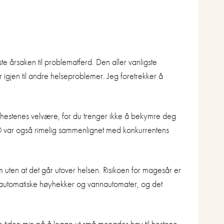
e årsaken til problematferd. Den aller vanligste
r igjen til andre helseproblemer. Jeg foretrekker å
hestenes velvære, for du trenger ikke å bekymre deg
tic®️ var også rimelig sammenlignet med konkurrentens
rm uten at det går utover helsen. Risikoen for magesår er
ed automatiske høyhekker og vannautomater, og det
ke tiden min på å legge ut små mengder høy til hestene