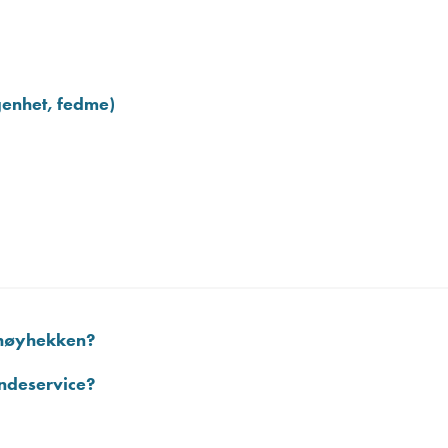
enhet, fedme)
 høyhekken?
ndeservice?