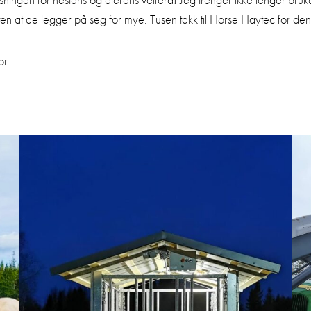
uten at de legger på seg for mye. Tusen takk til Horse Haytec for d
or: