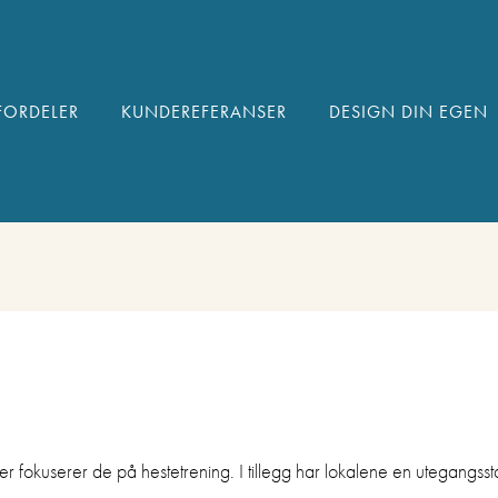
FORDELER
KUNDEREFERANSER
DESIGN DIN EGEN
fokuserer de på hestetrening. I tillegg har lokalene en utegangsstall