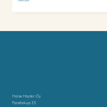
Horse Haytec Oy
Paratiisikuja 35
info@horseh