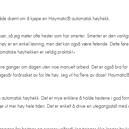
adde drømt om å kjøpe en Haymatic® automatisk høyhekk.
r, så jeg møter ofte hester som har smerter. Smerter er den vanligst
il høy er en enkel løsning, men det kan også være fetende. Dette føre
tomatiske høyhekken er veldig praktisk!»
ere ganger om dagen uten noe manuelt arbeid. Det er også bra for 
r magesår forårsaket av for lite høy. Jeg vil ha flere av disse! Hayma
til en automatisk høyhekk. Det er mye enklere å holde hestene i god fo
ge ut mer høy hele tiden. Det er enkelt å drive en utegangsstall m
øsningen for hestens og eierens velferd! Jeg trenger ikke lenger bru