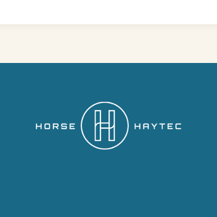
aytec.fi
Personvernerklæring