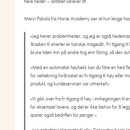
flere hester – antallet varierer litt.
Mervi Pakola fra Horse Academy sier at hun lenge h
«Jeg trener problemhester, og jeg er også hestemassø
årsaken til smerter er kanskje magesår. Fri tilgang t
bruke tiden min på andre ting enn fôring, så den au
«Med en automatisk høyhekk kan du fôre en hest fl
for vektøkning forårsaket av fri tilgang til høy elle
produkt, og kundeservicen var utmerket!»
«Vi gikk over fra fri tilgang til høy i innhegningen 
for eksempel lavere, og det er ikke behov for å leg
sparer også bedriften for penger.»
«Jeg anbefaler Haymatic til alle. Det er den beste l