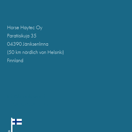
Horse Haytec Oy
Paratiisikuja 35
04390 Jäniksenlinna
(50 km nördlich von Helsinki)
Finnland
info@horsehaytec.fi
+358 40 538 3143