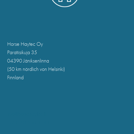
Horse Haytec Oy
Paratiisikuja 35
04390 Jäniksenlinna
(50 km nördlich von Helsinki)
Finnland
info@horsehaytec.fi
+358 40 538 3143